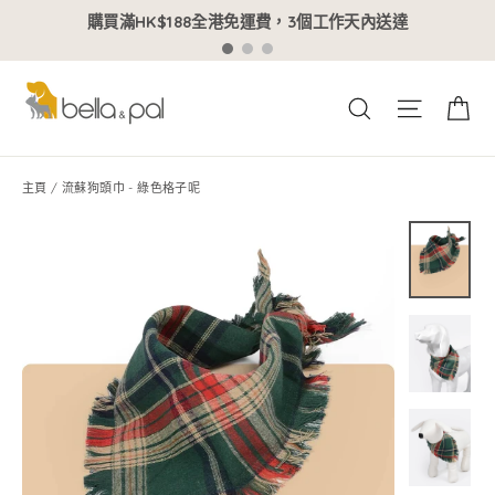
跳
購買滿HK$188全港免運費，3個工作天內送達
到
內
容
購
網站導
搜索
主頁
/
流蘇狗頭巾 - 綠色格子呢