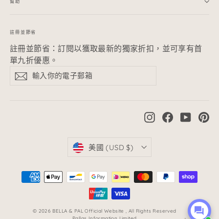
幫助
註冊並節省
註冊並節省：
訂閱以獲取最新的獨家折扣，並可享有首
單九折優惠。
輸
訂
訂
入
閱
閱
你
的
電
Instagram
Facebook
YouTub
Pi
子
郵
箱
貨
美國 (USD $)
幣
© 2026 BELLA & PAL Official Website , All Rights Reserved
Pallas Information Limited
-