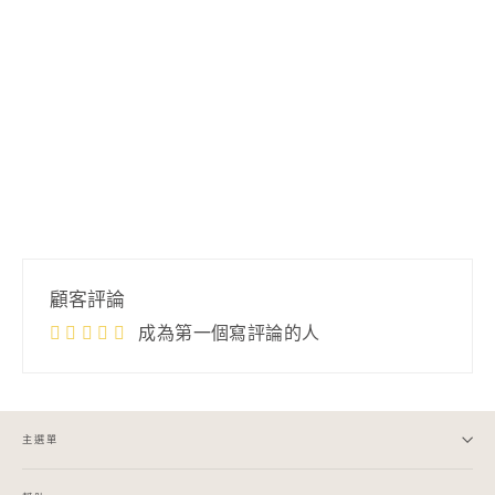
流蘇狗頭巾 - 綠色格子呢
$12.99
顧客評論
成為第一個寫評論的人
主選單