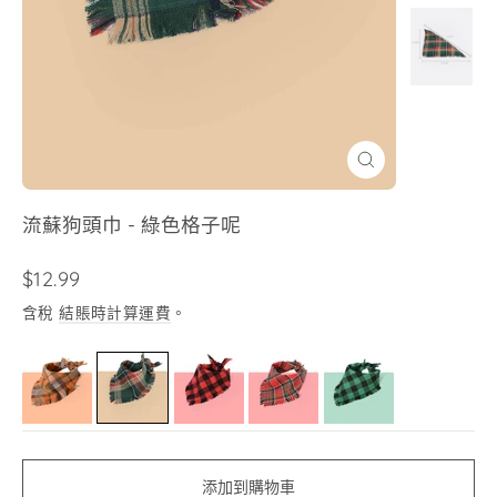
關
閉
(esc)
流蘇狗頭巾 - 綠色格子呢
售
$12.99
價
含稅
結賬時計算運費
。
添加到購物車